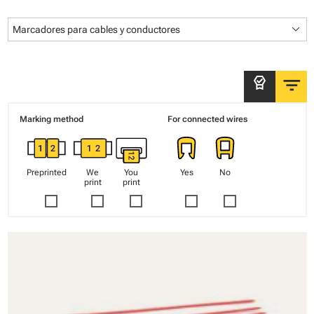
keyboard_arrow_down
Marcadores para cables y conductores
filter_list
editor_choice
Marking method
For connected wires
Preprinted
We
You
Yes
No
print
print