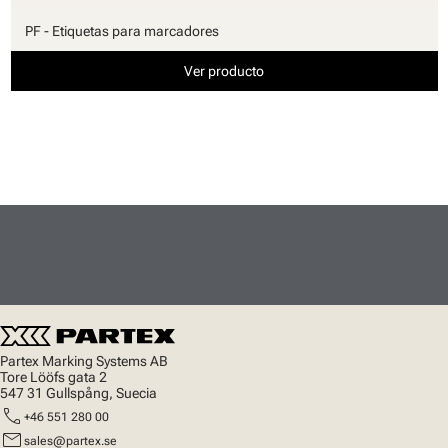
PF - Etiquetas para marcadores
Ver producto
Partex Marking Systems AB
Tore Lööfs gata 2
547 31 Gullspång, Suecia
call
+46 551 280 00
mail
sales@partex.se