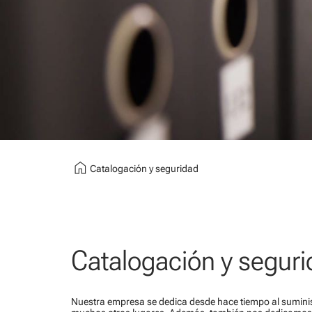
home
Catalogación y seguridad
Catalogación y segur
Nuestra empresa se dedica desde hace tiempo al suminis