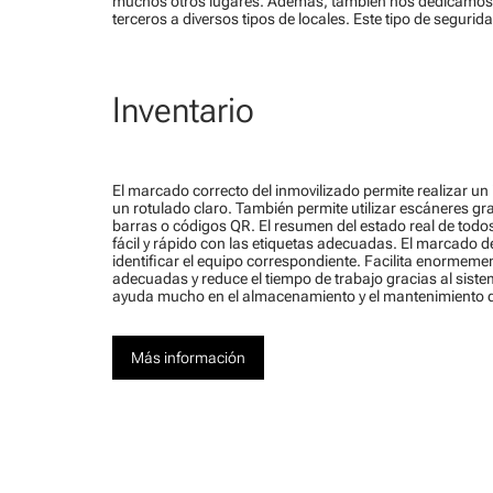
muchos otros lugares. Además, también nos dedicamos al 
terceros a diversos tipos de locales. Este tipo de segurid
Inventario
El marcado correcto del inmovilizado permite realizar un i
un rotulado claro. También permite utilizar escáneres gr
barras o códigos QR. El resumen del estado real de tod
fácil y rápido con las etiquetas adecuadas. El marcado d
identificar el equipo correspondiente. Facilita enormeme
adecuadas y reduce el tiempo de trabajo gracias al sis
ayuda mucho en el almacenamiento y el mantenimiento d
Más información