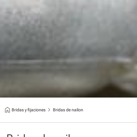
home
chevron_right
Bridas y fijaciones
Bridas de nailon