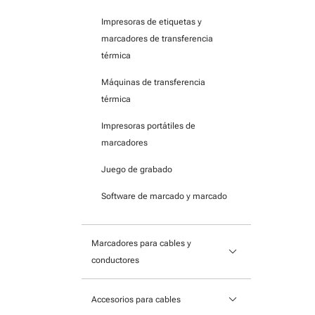
impresoras de transferencia
Impresoras de etiquetas y
térmica
marcadores de transferencia
Etiquetas impresas listas para el
térmica
montaje
Máquinas de transferencia
Etiquetas autoadhesivas para
térmica
impresoras de oficina
Impresoras portátiles de
Precintos
marcadores
Etiquetas para el rotulado
Juego de grabado
manual
Software de marcado y marcado
Marcadores para cables y
keyboard_arrow_down
conductores
Marcadores de cable deslizables
keyboard_arrow_down
Accesorios para cables
Marcadores de cable con brida