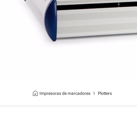
home
chevron_right
Impresoras de marcadores
Plotters