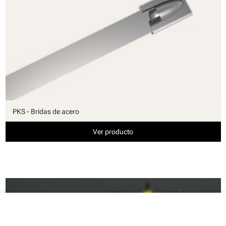
PKS - Bridas de acero
Ver producto
close
Tu carrito