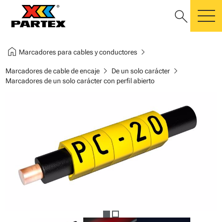
search
m
home
chevron_right
Marcadores para cables y conductores
chevron_right
chevron_right
Marcadores de cable de encaje
De un solo carácter
Marcadores de un solo carácter con perfil abierto