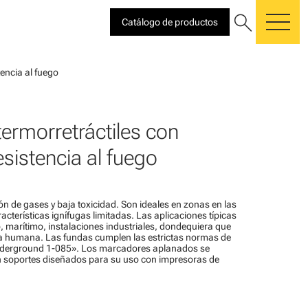
search
Catálogo de productos
me
encia al fuego
ermorretráctiles con
sistencia al fuego
n de gases y baja toxicidad. Son ideales en zonas en las
acterísticas ignífugas limitadas. Las aplicaciones típicas
, marítimo, instalaciones industriales, dondequiera que
da humana. Las fundas cumplen las estrictas normas de
derground 1-085». Los marcadores aplanados se
en soportes diseñados para su uso con impresoras de