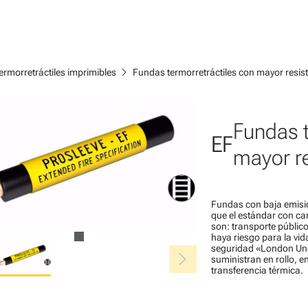
chevron_right
ermorretráctiles imprimibles
Fundas termorretráctiles con mayor resist
Fundas t
EF
mayor re
Fundas con baja emisió
que el estándar con car
son: transporte público
haya riesgo para la vi
seguridad «London Un
chevron_right
suministran en rollo, 
transferencia térmica.