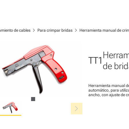
chevron_right
chevron_right
amiento de cables
Para crimpar bridas
Herramienta manual de cri
Herram
TT1
de bri
Herramienta manual de
automático, para utili
ancho, con ajuste de c
chevron_right