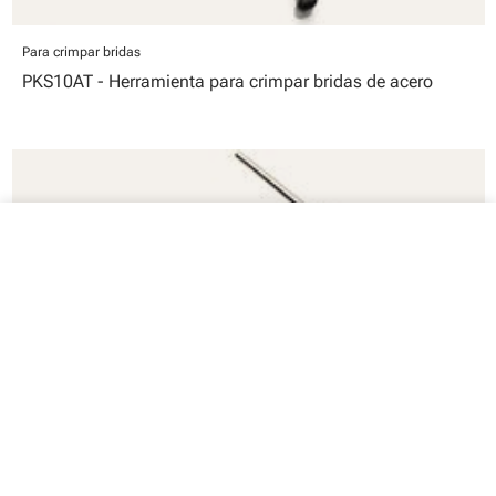
Para crimpar bridas
PKS10AT - Herramienta para crimpar bridas de acero
close
Tu carrito
Su carrito está vacío
Para crimpar bridas
PKS10MT - Herramienta semiautomática para crimpar
bridas de acero