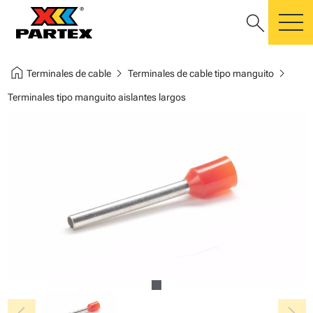
search
m
home
chevron_right
chevron_right
Terminales de cable
Terminales de cable tipo manguito
Terminales tipo manguito aislantes largos