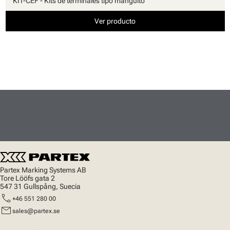
KIT-CEF - Kits de terminales tipo manguito
Ver producto
Partex Marking Systems AB
Tore Lööfs gata 2
547 31 Gullspång, Suecia
call
+46 551 280 00
mail
sales@partex.se