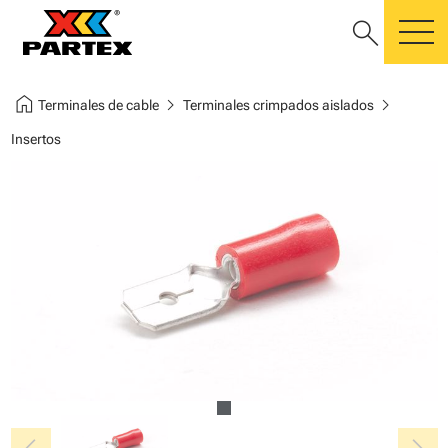
search
m
home
chevron_right
chevron_right
Terminales de cable
Terminales crimpados aislados
Insertos