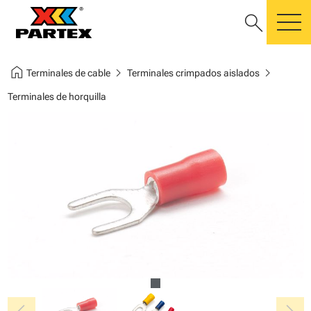
search
m
home
chevron_right
chevron_right
Terminales de cable
Terminales crimpados aislados
Terminales de horquilla