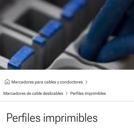
home
chevron_right
Marcadores para cables y conductores
chevron_right
Marcadores de cable deslizables
Perfiles imprimibles
Perfiles imprimibles