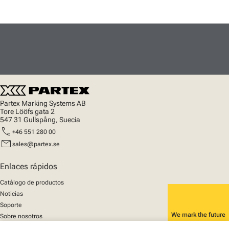
Partex Marking Systems AB
Tore Lööfs gata 2
547 31 Gullspång, Suecia
call
+46 551 280 00
mail
sales@partex.se
Enlaces rápidos
Catálogo de productos
Noticias
Soporte
We mark the future
Sobre nosotros