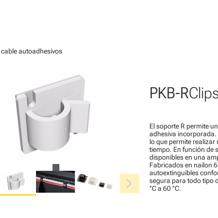
e cable autoadhesivos
PKB-R
Clip
El soporte R permite u
adhesiva incorporada. 
lo que permite realizar
tiempo. En función de 
disponibles en una amp
Fabricados en nailon 6
autoextinguibles confo
chevron_right
segura para todo tipo 
°C a 60 °C.