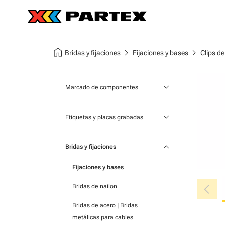
home
chevron_right
chevron_right
Bridas y fijaciones
Fijaciones y bases
Clips d
keyboard_arrow_down
Marcado de componentes
Identificadores para aparatos
keyboard_arrow_down
Etiquetas y placas grabadas
modulares
Placas grabadas con láser
Marcadores para bloques de
keyboard_arrow_down
Bridas y fijaciones
terminales
Placas con impresión UV
Fijaciones y bases
Marcadores autoadhesivos
Soportes de montaje para placas
chevron_left
Bridas de nailon
Etiquetas para bolsillo
Bridas de acero | Bridas
Etiquetas autoadhesivas para
metálicas para cables