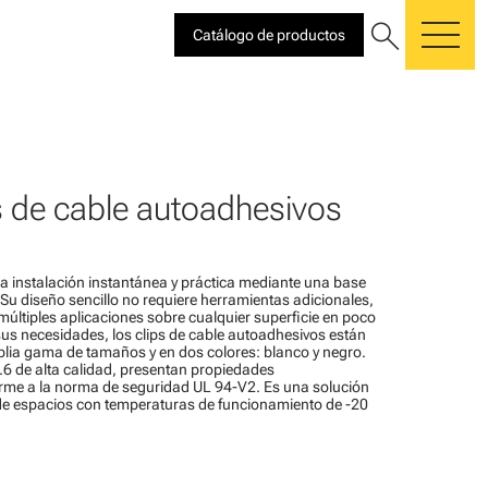
search
Catálogo de productos
me
s de cable autoadhesivos
na instalación instantánea y práctica mediante una base
Su diseño sencillo no requiere herramientas adicionales,
 múltiples aplicaciones sobre cualquier superficie en poco
sus necesidades, los clips de cable autoadhesivos están
lia gama de tamaños y en dos colores: blanco y negro.
.6 de alta calidad, presentan propiedades
rme a la norma de seguridad UL 94-V2. Es una solución
de espacios con temperaturas de funcionamiento de -20