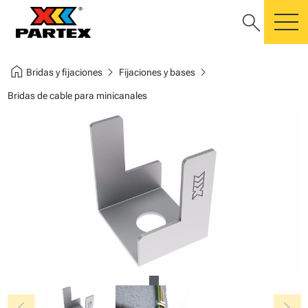
search
m
home
chevron_right
chevron_right
Bridas y fijaciones
Fijaciones y bases
Bridas de cable para minicanales