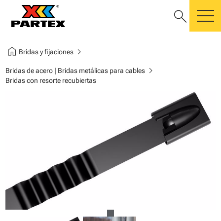
search
m
home
chevron_right
Bridas y fijaciones
chevron_right
Bridas de acero | Bridas metálicas para cables
Bridas con resorte recubiertas