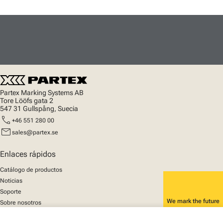
Partex Marking Systems AB
Tore Lööfs gata 2
547 31 Gullspång, Suecia
call
+46 551 280 00
mail
sales@partex.se
Enlaces rápidos
Catálogo de productos
Noticias
Soporte
We mark the future
Sobre nosotros
© 2025 Partex Marking Systems