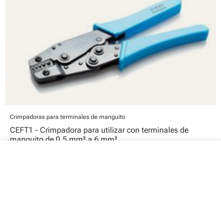
Crimpadoras para terminales de manguito
CEFT1 - Crimpadora para utilizar con terminales de
manguito de 0,5 mm² a 6 mm².
close
Tu carrito